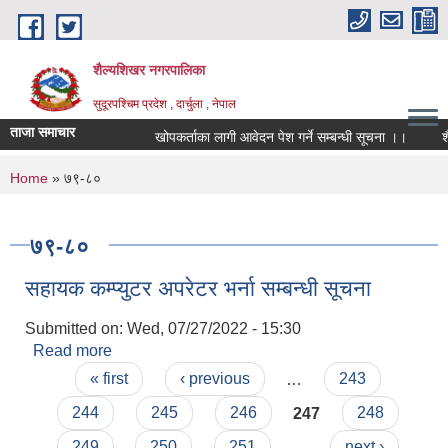
Skip to main content
शैल्यशिखर नगरपालिका
सुदूरपश्चिम प्रदेश , दार्चुला , नेपाल
ताजा समाचार
खोपकर्ताका लागी आवेदन पेश गर्ने सम्बन्धी सूचना ।।
शै
You are here
Home
» ७९-८०
७९-८०
सहायक कम्प्युटर अपरेटर भर्ना सम्बन्धी सूचना
Submitted on:
Wed, 07/27/2022 - 15:30
Read more
about सहायक कम्प्युटर अपरेटर भर्ना सम्बन्धी सूचना
Pages
« first
‹ previous
…
243
244
245
246
247
248
249
250
251
…
next ›