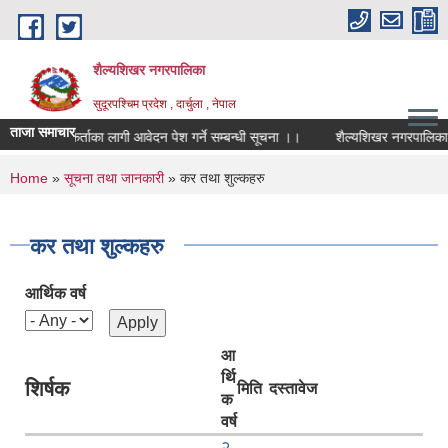
Skip to main content
शैल्यशिखर नगरपालिका
सुदूरपश्चिम प्रदेश , दार्चुला , नेपाल
ताजा समाचार
खोपकर्ताका लागी आवेदन पेश गर्ने सम्बन्धी सूचना ।।
शैल्यशिखर नगरपालिका का
You are here
Home
»
सूचना तथा जानकारी
» कर तथा शुल्कहरु
कर तथा शुल्कहरु
आर्थिक वर्ष
आ
र्थि
शिर्षक
मिति
दस्तावेज
क
वर्ष
२