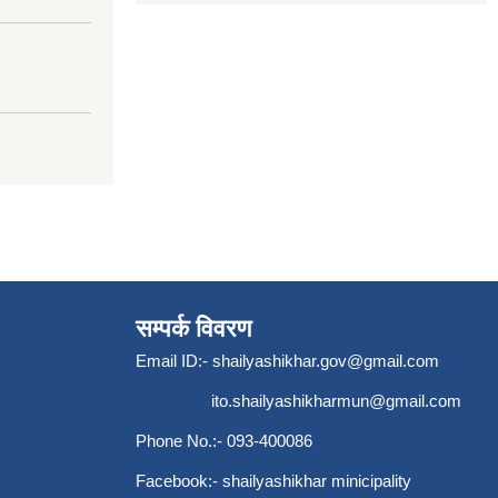
सम्पर्क विवरण
Email ID:-
shailyashikhar.gov@gmail.com
ito.shailyashikharmun@gmail.com
Phone No.:- 093-400086
Facebook:- shailyashikhar minicipality