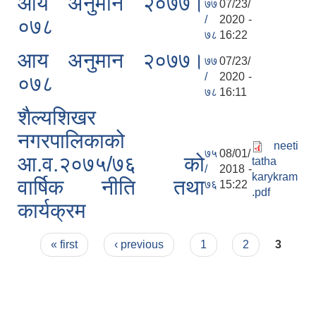
आय अनुमान २०७७।
७७
07/23/
/
2020 -
०७८
७८
16:22
आय अनुमान २०७७।
७७
07/23/
/
2020 -
०७८
७८
16:11
शैल्यशिखर
नगरपालिकाको
neeti
७५
08/01/
आ.व.२०७५/७६ को
tatha
/
2018 -
karykram
वार्षिक नीति तथा
७६
15:22
.pdf
कार्यक्रम
Pages
« first
‹ previous
1
2
3