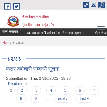
Skip to main content
शैल्यशिखर नगरपालिका
सुदूरपश्चिम प्रदेश , दार्चुला , नेपाल
ताजा समाचार
खोपकर्ताका लागी आवेदन पेश गर्ने सम्बन्धी सूचना ।।
शैल्यशिखर 
You are here
Home
» ८२/८३
८२/८३
करार कर्मचारी सम्बन्धी सूचना
Submitted on:
Thu, 07/10/2025 - 19:23
Read more
about करार कर्मचारी सम्बन्धी सूचना
Pages
1
2
3
4
5
6
7
8
9
…
next ›
last »