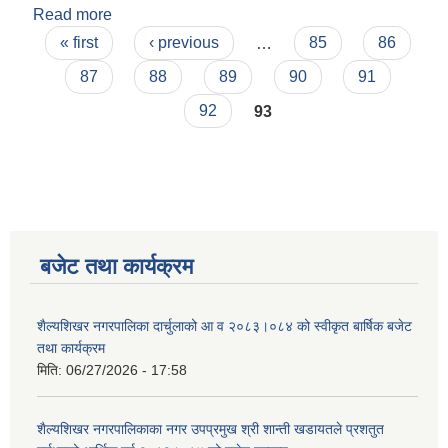
Read more
about स्वास्थ्य शाखा वाट शैल्यशिखर नगरपालिका ७ का पूर्ण
Pages
अशक्त अपाङ्ग श्री दु्र्गा दत्त मिश्र का छोरा लाई अपाङ्गता
« first
‹ previous
…
85
86
सहायता साम्रगी अपाङ्ग परिचयपत्र सिफारिश समिति
87
88
89
90
91
संयोजक श्री शान्ति खडायत ज्यू वाट हस्तान्तरण ।
92
93
बजेट तथा कार्यक्रम
शैल्यशिखर नगरपालिका दार्चुलाको आ व २०८३।०८४ को स्वीकृत बार्षिक बजेट
तथा कार्यक्रम
मिति:
06/27/2026 - 17:58
शैल्यशिखर नगरपालिकाका नगर उपप्रमुख श्री शान्ती खडायतले प्रशतुत