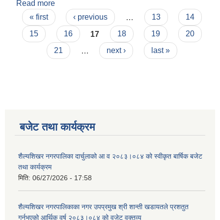
Read more
about स्थानीय तहमा स्वास्थ्य संस्था दर्ता, अनुमति तथा
Pages
नविकरण सम्बन्धी निर्देशिका- २०७९
« first
‹ previous
…
13
14
15
16
17
18
19
20
21
…
next ›
last »
बजेट तथा कार्यक्रम
शैल्यशिखर नगरपालिका दार्चुलाको आ व २०८३।०८४ को स्वीकृत बार्षिक बजेट
तथा कार्यक्रम
मिति:
06/27/2026 - 17:58
शैल्यशिखर नगरपालिकाका नगर उपप्रमुख श्री शान्ती खडायतले प्रशतुत
गर्नुभएको आर्थिक वर्ष २०८३।०८४ को वजेट वक्तव्य